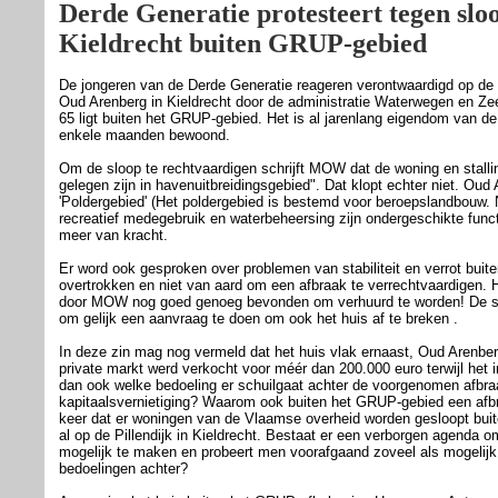
Derde Generatie protesteert tegen slo
Kieldrecht buiten GRUP-gebied
De jongeren van de Derde Generatie reageren verontwaardigd op de
Oud Arenberg in Kieldrecht door de administratie Waterwegen en Ze
65 ligt buiten het GRUP-gebied. Het is al jarenlang eigendom van d
enkele maanden bewoond.
Om de sloop te rechtvaardigen schrijft MOW dat de woning en stall
gelegen zijn in havenuitbreidingsgebied". Dat klopt echter niet. Oud
'Poldergebied' (Het poldergebied is bestemd voor beroepslandbouw.
recreatief medegebruik en waterbeheersing zijn ondergeschikte funct
meer van kracht.
Er word ook gesproken over problemen van stabiliteit en verrot buite
overtrokken en niet van aard om een afbraak te verrechtvaardigen. 
door MOW nog goed genoeg bevonden om verhuurd te worden! De sle
om gelijk een aanvraag te doen om ook het huis af te breken .
In deze zin mag nog vermeld dat het huis vlak ernaast, Oud Arenbe
private markt werd verkocht voor méér dan 200.000 euro terwijl het i
dan ook welke bedoeling er schuilgaat achter de voorgenomen afb
kapitaalsvernietiging? Waarom ook buiten het GRUP-gebied een afbraa
keer dat er woningen van de Vlaamse overheid worden gesloopt bui
al op de Pillendijk in Kieldrecht. Bestaat er een verborgen agenda o
mogelijk te maken en probeert men voorafgaand zoveel als mogelijk 
bedoelingen achter?