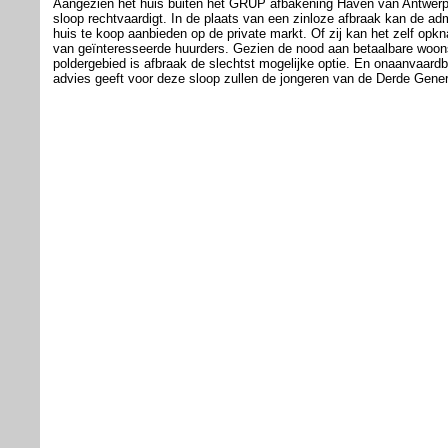
Aangezien het huis buiten het GRUP afbakening Haven van Antwerpe
sloop rechtvaardigt. In de plaats van een zinloze afbraak kan de a
huis te koop aanbieden op de private markt. Of zij kan het zelf opk
van geïnteresseerde huurders. Gezien de nood aan betaalbare woon
poldergebied is afbraak de slechtst mogelijke optie. En onaanvaard
advies geeft voor deze sloop zullen de jongeren van de Derde Genera