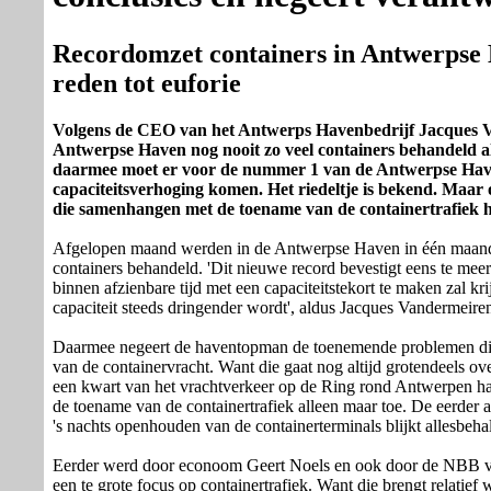
Recordomzet containers in Antwerpse 
reden tot euforie
Volgens de CEO van het Antwerps Havenbedrijf Jacques V
Antwerpse Haven nog nooit zo veel containers behandeld a
daarmee moet er voor de nummer 1 van de Antwerpse Hav
capaciteitsverhoging komen. Het riedeltje is bekend. Maa
die samenhangen met de toename van de containertrafiek 
Afgelopen maand werden in de Antwerpse Haven in één maan
containers behandeld. 'Dit nieuwe record bevestigt eens te mee
binnen afzienbare tijd met een capaciteitstekort te maken zal kr
capaciteit steeds dringender wordt', aldus Jacques Vandermeire
Daarmee negeert de haventopman de toenemende problemen di
van de containervracht. Want die gaat nog altijd grotendeels over
een kwart van het vrachtverkeer op de Ring rond Antwerpen ha
de toename van de containertrafiek alleen maar toe. De eerder
's nachts openhouden van de containerterminals blijkt allesbeha
Eerder werd door econoom Geert Noels en ook door de NBB v
een te grote focus op containertrafiek. Want die brengt relati