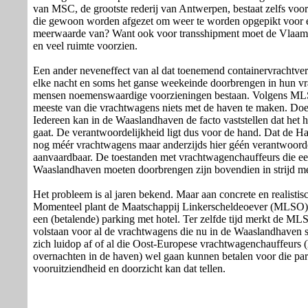
van MSC, de grootste rederij van Antwerpen, bestaat zelfs voor
die gewoon worden afgezet om weer te worden opgepikt voor e
meerwaarde van? Want ook voor transshipment moet de Vlaams
en veel ruimte voorzien.
Een ander neveneffect van al dat toenemend containervrachtver
elke nacht en soms het ganse weekeinde doorbrengen in hun vr
mensen noemenswaardige voorzieningen bestaan. Volgens MLS
meeste van die vrachtwagens niets met de haven te maken. Doe
Iedereen kan in de Waaslandhaven de facto vaststellen dat het 
gaat. De verantwoordelijkheid ligt dus voor de hand. Dat de 
nog méér vrachtwagens maar anderzijds hier géén verantwoorde
aanvaardbaar. De toestanden met vrachtwagenchauffeurs die e
Waaslandhaven moeten doorbrengen zijn bovendien in strijd me
Het probleem is al jaren bekend. Maar aan concrete en realistisc
Momenteel plant de Maatschappij Linkerscheldeoever (MLSO) o
een (betalende) parking met hotel. Ter zelfde tijd merkt de MLS
volstaan voor al de vrachtwagens die nu in de Waaslandhaven
zich luidop af of al die Oost-Europese vrachtwagenchauffeurs 
overnachten in de haven) wel gaan kunnen betalen voor die park
vooruitziendheid en doorzicht kan dat tellen.